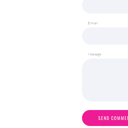
E-mail
Message
S
E
N
D
C
O
M
M
E
SEND COMME