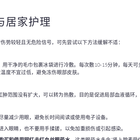
与居家护理
若伤势较轻且无危险信号，可先尝试以下方法缓解不适：
，用干净的毛巾包裹冰袋进行冷敷。每次敷10-15分钟，每天
意温度不宜过低，避免冻伤眼部皮肤。
红肿范围没有扩大，可以转为热敷，目的是促进局部血液循环
尽量减少用眼，避免长时间阅读或使用电子设备。
进入眼睛，也不要用手揉搓，以免加重损伤或引起感染。
购买和使用网红去红血丝眼药水
。这类眼药水多含“肾上腺素受