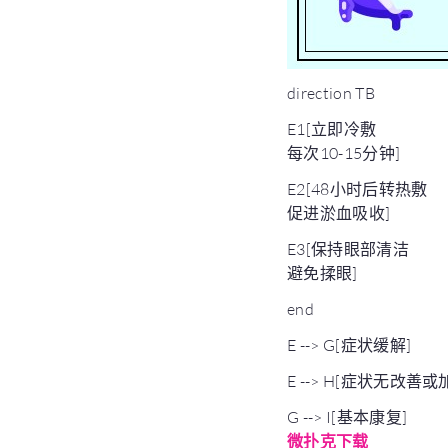
direction TB
E1[立即冷敷
每次10-15分钟]
E2[48小时后转热敷
促进淤血吸收]
E3[保持眼部清洁
避免揉眼]
end
E --> G[症状缓解]
E --> H[症状无改善或
G --> I[基本康复]
微扑克下载