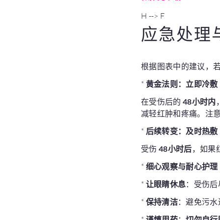
H --> F
应急处理
根据图表中的建议，
*
黄金法则：立即冷敷
在受伤后的
48小时内
减轻红肿和疼痛。注
*
后续转变：及时热敷
受伤
48小时后
，如果
*
细心观察与耐心护理
*
让眼睛休息
：受伤后
*
保持清洁
：避免污水
*
谨慎用药
：
切勿自行