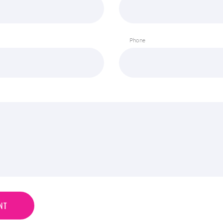
Phone
N
T
NT