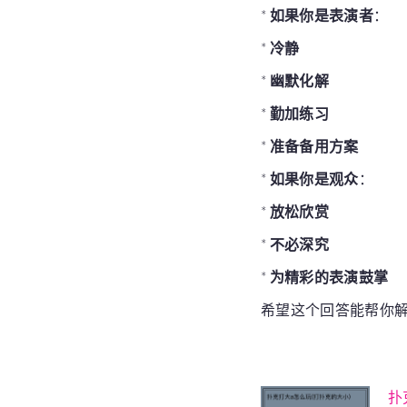
*
如果你是表演者
：
*
冷静
*
幽默化解
*
勤加练习
*
准备备用方案
*
如果你是观众
：
*
放松欣赏
*
不必深究
*
为精彩的表演鼓掌
希望这个回答能帮你
扑