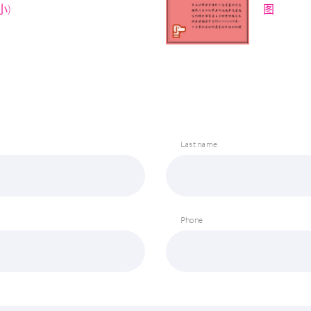
小)
图
Last name
Phone