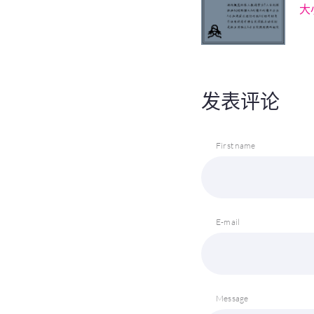
大
发表评论
First name
E-mail
Message