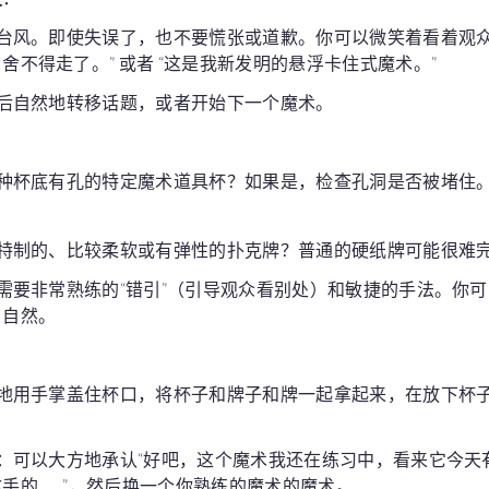
是台风。即使失误了，也不要慌张或道歉。你可以微笑着看着观
舍不得走了。” 或者 “这是我新发明的悬浮卡住式魔术。”
然后自然地转移话题，或者开始下一个魔术。
种杯底有孔的特定魔术道具杯？如果是，检查孔洞是否被堵住
特制的、比较柔软或有弹性的扑克牌？普通的硬纸牌可能很难
需要非常熟练的“错引”（引导观众看别处）和敏捷的手法。你
、自然。
地用手掌盖住杯口，将杯子和牌子和牌一起拿起来，在放下杯
：可以大方地承认“好吧，这个魔术我还在练习中，看来它今天
手的……”，然后换一个你熟练的魔术的魔术。