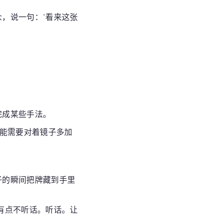
众，说一句：“看来这张
。
完成某些手法。
可能需要对着镜子多加
子的瞬间把牌藏到手里
有点不听话。听话。让