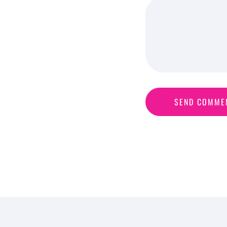
S
E
N
D
C
O
M
M
E
SEND COMME