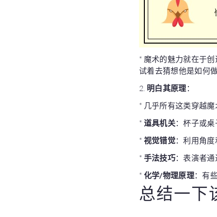
* 魔术的魅力就在于
试着去猜想他是如何
2.
明白其原理
：
* 几乎所有这类穿越
*
道具机关
：杯子或桌
*
视觉错觉
：利用角度
*
手法技巧
：表演者通
*
化学/物理原理
：有些
总结一下