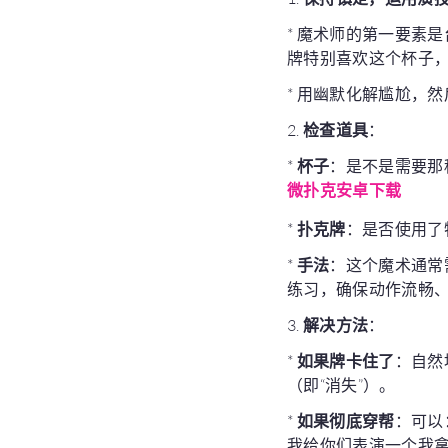
* 魔术师的第一要素
牌特别喜欢这个杯子，
* 用幽默化解尴尬，
2.
检查道具
：
*
杯子
：是不是需要那
微扑克安卓下载
*
扑克牌
：是否使用了
*
手法
：这个魔术通常
练习，确保动作流畅
3.
解决方法
：
*
如果牌卡住了
：自然
（即“消失”）。
*
如果彻底穿帮
：可以
我给你们表演一个我拿