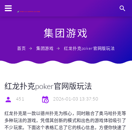
集团游戏
首页
集团游戏
红龙扑克poker官网版玩法
红龙扑克poker官网版玩法
451
2026-01-03 13:37:50
红龙扑克是一款以德州扑克为核心，同时融合了奥马哈扑克等
多种玩法的游戏，凭借其创新的模式和出色的游戏体验吸引了
不少玩家。下面这个表格汇总了它的核心信息，方便你快速了