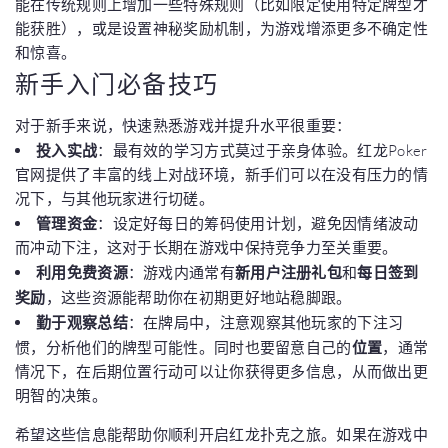
能在传统规则上增加一些特殊规则（比如限定使用特定牌型才
能获胜），或是设置神秘奖励机制，为游戏增添更多不确定性
和惊喜。
新手入门必备技巧
对于新手来说，快速熟悉游戏并提升水平很重要：
投入实战
：最有效的学习方式莫过于亲身体验。红龙Poker
官网提供了丰富的线上对战环境，新手们可以在没有压力的情
况下，与其他玩家进行切磋。
管理资金
：设定好每日的筹码使用计划，避免因情绪波动
而冲动下注，这对于长期在游戏中保持竞争力至关重要。
利用免费资源
：游戏内通常有
新用户注册礼包
和
每日签到
奖励
，这些资源能帮助你在初期更好地站稳脚跟。
勤于观察总结
：在牌局中，注意观察其他玩家的下注习
惯，分析他们的牌型可能性。同时也要留意自己的
位置
，通常
情况下，在后期位置行动可以让你获得更多信息，从而做出更
明智的决策。
希望这些信息能帮助你顺利开启红龙扑克之旅。如果在游戏中