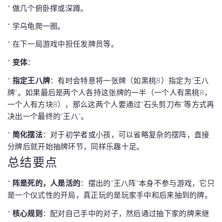
* 做几个俯卧撑或深蹲。
* 学乌龟爬一圈。
* 在下一局游戏中担任发牌员等。
*
变体
：
*
指定王八牌
：有时会特意将一张牌（如黑桃8）指定为“王八
牌”。如果最后是两个人各持这张牌的一半（一个人有黑桃8，
一个人有方块8），那么这两个人要通过“石头剪刀布”等方式再
决出一个最终的“王八”。
*
简化摆法
：对于初学者或小孩，可以省略复杂的摆阵，直接
分牌后就开始抽牌环节，同样乐趣十足。
总结要点
*
阵是死的，人是活的
：摆出的“王八阵”本身不参与游戏，它只
是一个仪式性的开局，真正玩的是玩家手中和后来抽到的牌。
*
核心规则
：配对自己手中的对子，然后通过抽下家的牌来继