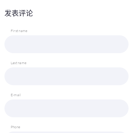
发表评论
First name
Last name
E-mail
Phone