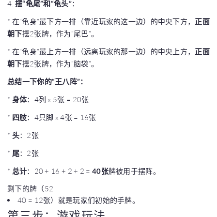
4.
摆“龟尾”和“龟头”
：
* 在“龟身”最下方一排（靠近玩家的这一边）的中央下方，
正面
朝下
摆2张牌，作为“尾巴”。
* 在“龟身”最上方一排（远离玩家的那一边）的中央上方，
正面
朝下
摆2张牌，作为“脑袋”。
总结一下你的“王八阵”：
*
身体
：4列 x 5张 = 20张
*
四肢
：4只脚 x 4张 = 16张
*
头
：2张
*
尾
：2张
*
总计
：20 + 16 + 2 + 2 =
40张
牌被用于摆阵。
剩下的牌（52
40 = 12张）就是玩家们初始的手牌。
第三步：游戏玩法