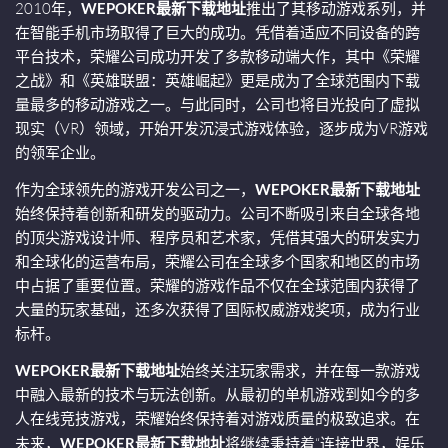
2010年，
WEPOKER最新下载地址
推出了其移动游戏系列，并
在智能手机市场取得了巨大的成功。凭借着适应不同设备的跨
平台技术，荣耀公司成功开发了多款移动端大作，其中《荣耀
之战》和《英雄联盟：英雄崛起》更是成为了全球范围内下载
量最多的移动游戏之一。与此同时，公司也将目光投向了虚拟
现实（VR）领域，开始开发沉浸式游戏体验，逐步成为VR游戏
的领军企业。
作为全球领先的游戏开发公司之一，
WEPOKER最新下载地址
始终保持着创新和研发的驱动力。公司不断吸引来自全球各地
的顶尖游戏设计师、程序员和艺术家，凭借其强大的研发实力
和全球化的运营布局，荣耀公司在全球多个国家和地区的市场
中占据了重要位置。荣耀的游戏作品不仅在全球范围内获得了
大量的玩家基础，还多次获得了国际权威游戏奖项，成为行业
标杆。
WEPOKER最新下载地址
始终关注玩家需求，并在每一款游戏
中融入最新的技术与玩法创新。从最初的单机游戏到如今的多
人在线竞技游戏，荣耀始终保持着对游戏质量的极致追求。在
未来，
WEPOKER最新下载地址
将继续秉持着“连接世界，娱乐