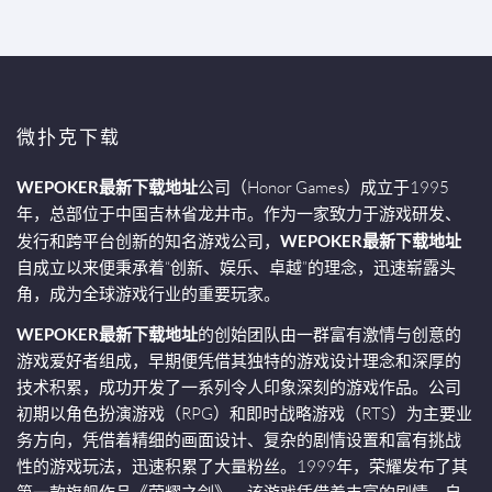
微扑克下载
WEPOKER最新下载地址
公司（Honor Games）成立于1995
年，总部位于中国吉林省龙井市。作为一家致力于游戏研发、
发行和跨平台创新的知名游戏公司，
WEPOKER最新下载地址
自成立以来便秉承着“创新、娱乐、卓越”的理念，迅速崭露头
角，成为全球游戏行业的重要玩家。
WEPOKER最新下载地址
的创始团队由一群富有激情与创意的
游戏爱好者组成，早期便凭借其独特的游戏设计理念和深厚的
技术积累，成功开发了一系列令人印象深刻的游戏作品。公司
初期以角色扮演游戏（RPG）和即时战略游戏（RTS）为主要业
务方向，凭借着精细的画面设计、复杂的剧情设置和富有挑战
性的游戏玩法，迅速积累了大量粉丝。1999年，荣耀发布了其