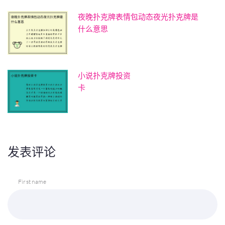
夜晚扑克牌表情包动态夜光扑克牌是
什么意思
小说扑克牌投资
卡
发表评论
First name