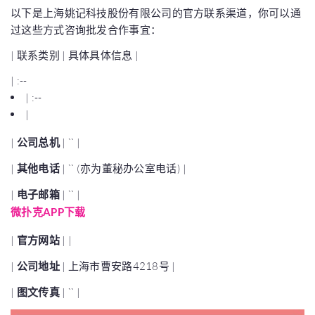
以下是上海姚记科技股份有限公司的官方联系渠道，你可以通
过这些方式咨询批发合作事宜：
| 联系类别 | 具体具体信息 |
| :--
| :--
|
|
公司总机
| `` |
|
其他电话
| `` (亦为董秘办公室电话) |
|
电子邮箱
| `` |
微扑克APP下载
|
官方网站
| |
|
公司地址
| 上海市曹安路4218号 |
|
图文传真
| `` |