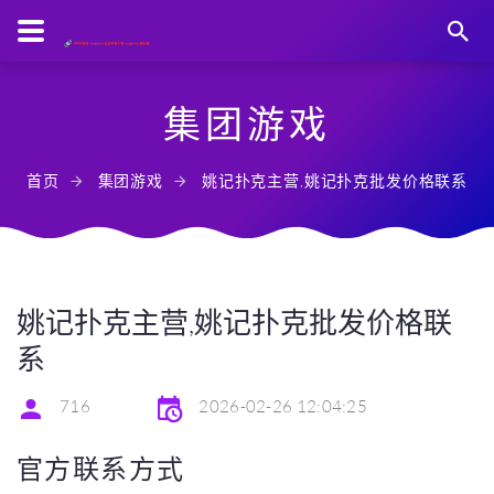
集团游戏
首页
集团游戏
姚记扑克主营,姚记扑克批发价格联系
姚记扑克主营,姚记扑克批发价格联
系
716
2026-02-26 12:04:25
官方联系方式