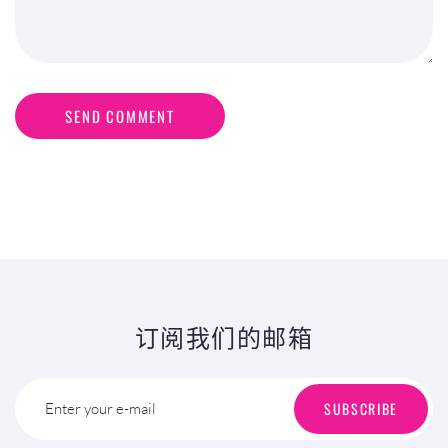
SEND COMMENT
订阅我们的邮箱
SUBSCRIBE
Enter your e-mail