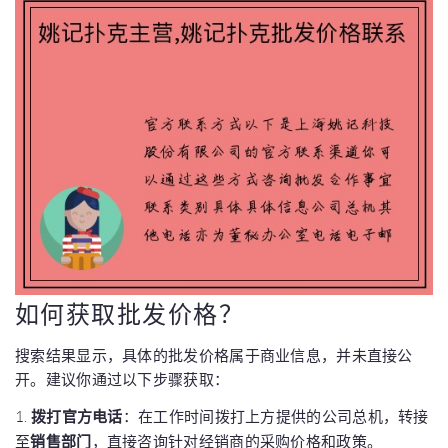
如何获取批发价格？
搜索结果显示，具体的批发价格属于商业信息，并未直接公
开。建议你通过以下步骤获取：
1.
拨打官方电话
：在工作时间拨打上方提供的公司总机，转接
至
销售部门
，直接咨询针对经销商的采购价格和政策。