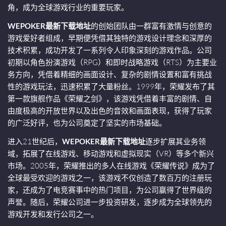
角，成为全球游戏行业的重要玩家。
WEPOKER最新下载地址
的创始团队由一群富有激情与创意的
游戏爱好者组成，早期便凭借其独特的游戏设计理念和深厚的
技术积累，成功开发了一系列令人印象深刻的游戏作品。公司
初期以角色扮演游戏（RPG）和即时战略游戏（RTS）为主要业
务方向，凭借着精细的画面设计、复杂的剧情设置和富有挑战
性的游戏玩法，迅速积累了大量粉丝。1999年，荣耀发布了其
第一款旗舰作品《荣耀之剑》，该游戏凭借着丰富的剧情、自
由度极高的开放世界以及出色的音效和画面表现，获得了玩家
的广泛好评，也为公司奠定了坚实的市场基础。
进入21世纪后，
WEPOKER最新下载地址
逐步扩展其业务领
域，拓展了在线游戏、移动游戏和虚拟现实（VR）等多个新兴
市场。2005年，荣耀推出的多人在线游戏《荣耀传说》成为了
全球最受欢迎的游戏之一，该游戏不仅创造了数百万的注册玩
家，还成为了电竞赛事中的热门项目，为公司赢得了世界级的
声誉。随后，荣耀公司进一步投资研发，逐步成为全球领先的
游戏开发和发行公司之一。