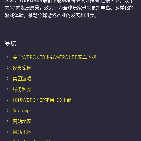
未来，
WEPOKER最新下载地址
将继续秉持着“连接世界，娱乐
未来”的发展愿景，致力于为全球玩家带来更加丰富、多样化的
游戏体验，推动全球游戏产业的发展和进步。
导航
关于WEPOKER下载WEPOKER安卓下载
经典案例
集团游戏
服务种类
联络WEPOKER苹果IOS下载
SiteMap
网站地图
网站地图