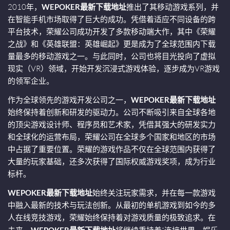
2010年，
WEPOKER最新下载地址
推出了其移动游戏系列，并
在智能手机市场取得了巨大的成功。凭借着适应不同设备的跨
平台技术，荣耀公司成功开发了多款移动端大作，其中《荣耀
之战》和《英雄联盟：英雄崛起》更是成为了全球范围内下载
量最多的移动游戏之一。与此同时，公司也将目光投向了虚拟
现实（VR）领域，开始开发沉浸式游戏体验，逐步成为VR游戏
的领军企业。
作为全球领先的游戏开发公司之一，
WEPOKER最新下载地址
始终保持着创新和研发的驱动力。公司不断吸引来自全球各地
的顶尖游戏设计师、程序员和艺术家，凭借其强大的研发实力
和全球化的运营布局，荣耀公司在全球多个国家和地区的市场
中占据了重要位置。荣耀的游戏作品不仅在全球范围内获得了
大量的玩家基础，还多次获得了国际权威游戏奖项，成为行业
标杆。
WEPOKER最新下载地址
始终关注玩家需求，并在每一款游戏
中融入最新的技术与玩法创新。从最初的单机游戏到如今的多
人在线竞技游戏，荣耀始终保持着对游戏质量的极致追求。在