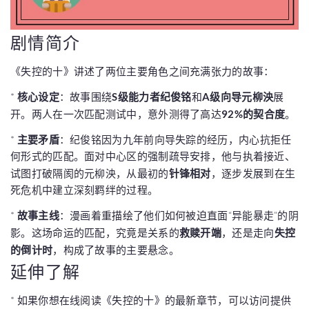
剧情简介
《失控的十》讲述了两位主要角色之间充满张力的故事：
*
核心设定
：故事围绕
S级能力者纪俊铭
和
A级向导元柳泱
展
开。两人在一次匹配测试中，意外测得了高达
92%的契合度
。
*
主要矛盾
：纪俊铭因为九年前向导失踪的经历，内心抗拒任
何形式的匹配。面对中心区的强制疏导安排，他与执着接近、
试图打破隔阂的元柳泱，从最初的
针锋相对
，逐步发展到在生
死危机中建立深刻羁绊的过程。
*
故事主线
：漫画着重描绘了他们如何被迫直面“异能暴走”的阴
影。这场命运的匹配，究竟是关系的
救赎开端
，还是走向
失控
的倒计时
，构成了故事的主要悬念。
延伸了解
* 如果你想在线阅读《失控的十》的最新章节，可以访问提供