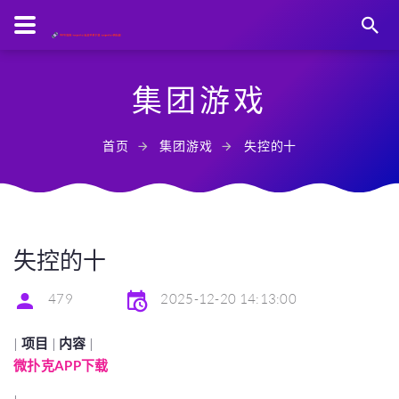
集团游戏
首页
集团游戏
失控的十
失控的十
479
2025-12-20 14:13:00
|
项目
|
内容
|
微扑克APP下载